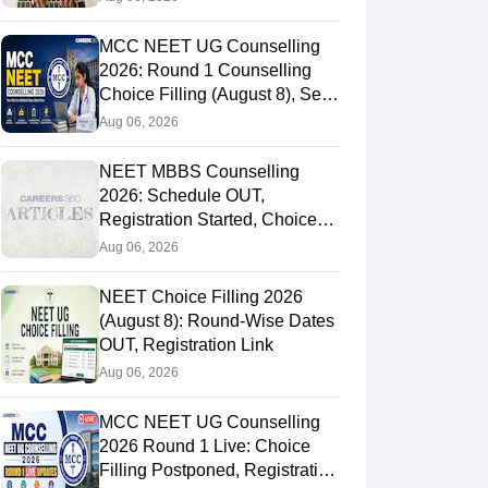
MCC NEET UG Counselling
2026: Round 1 Counselling
Choice Filling (August 8), Seat
Matrix, Registration Started
Aug 06, 2026
NEET MBBS Counselling
2026: Schedule OUT,
Registration Started, Choice
Filling
Aug 06, 2026
NEET Choice Filling 2026
(August 8): Round-Wise Dates
OUT, Registration Link
Aug 06, 2026
MCC NEET UG Counselling
2026 Round 1 Live: Choice
Filling Postponed, Registration