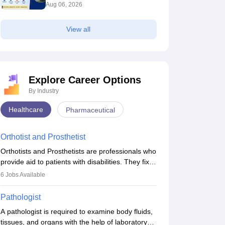
Link OUT at mcc.nic.in
Aug 06, 2026
View all
Explore Career Options
By Industry
Healthcare
Pharmaceutical
Orthotist and Prosthetist
Orthotists and Prosthetists are professionals who
provide aid to patients with disabilities. They fix
them to artificial limbs (prosthetics) and help
6
Jobs Available
them to regain stability. There are times when
people lose their limbs in an accident. In some
Pathologist
other occasions, they are born without a limb or
A pathologist is required to examine body fluids,
orthopaedic impairment. Orthotists and
tissues, and organs with the help of laboratory