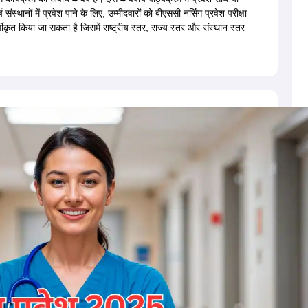
G
Medical Colleges Accepting NEET MDS
संस्थानों में प्रवेश पाने के लिए, उम्मीदवारों को बीएससी नर्सिंग प्रवेश परीक्षा
ical Embryology Colleges in India
Veterinary Science Colleges in India
Ve
र्गीकृत किया जा सकता है जिसमें राष्ट्रीय स्तर, राज्य स्तर और संस्थान स्तर
llore Medical College
Armed Force Medical College Pune
r
FMGE Sample Paper
tion Paper
NEET Biology Question Paper
NEET Previous 10 Year Quest
hysics
NEET 2026 Free Mock Test