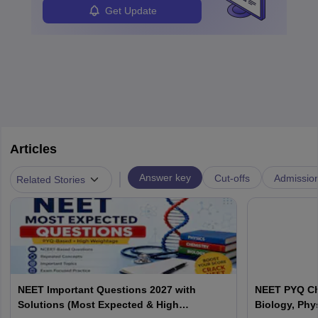
Get Update
Articles
|
Answer key
Cut-offs
Admissio
Related Stories
NEET Important Questions 2027 with
NEET PYQ Ch
Solutions (Most Expected & High
Biology, Phy