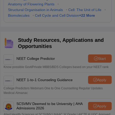
Anatomy of Flowering Plants
•
Structural Organisation in Animals
•
Cell: The Unit of Life
•
+
22
More
Biomolecules
•
Cell Cycle and Cell Division
Study Resources, Applications and
Opportunities
NEET College Predictor
Start
Know possible Govt/Private MBBS/BDS Colleges based on your NEET rank
NEET 1-to-1 Counseling Guidance
Apply
College Predictors Webinars One to One Counselling Regular Updates
Medical Almanac
SCSVMV Deemed to be University | AHA
Apply
Admissions 2026
Alied Health Sciences at SCSVMV | NAAC 'A' Grade | AICTE & UGC Aproved