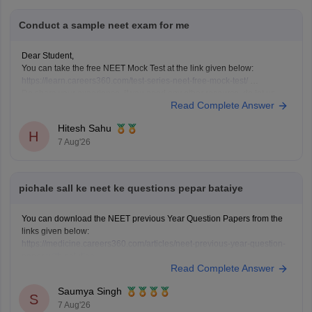
Conduct a sample neet exam for me
Dear Student,
You can take the free NEET Mock Test at the link given below:
https://learn.careers360.com/test-series-neet-free-mock-test/
Do share your experience. If you need any other resource, do let us
Read Complete Answer
know.
Hitesh Sahu
H
7 Aug'26
pichale sall ke neet ke questions pepar bataiye
You can download the NEET previous Year Question Papers from the
links given below:
https://medicine.careers360.com/articles/neet-previous-year-question-
paper-with-solution
Read Complete Answer
https://medicine.careers360.com/articles/neet-previous-5-years-
question-papers-with-solutions
Saumya Singh
https://medicine.careers360.com/articles/neet-question-paper
S
7 Aug'26