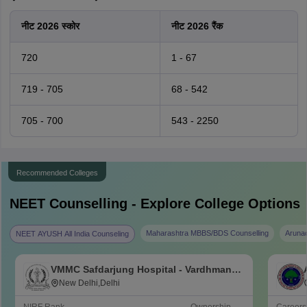
नीट 2026 स्कोर
नीट 2026 रैंक
720
1 - 67
719 - 705
68 - 542
705 - 700
543 - 2250
Recommended Colleges
NEET
Counselling - Explore College Options
Maharashtra MBBS/BDS Counselling
Aruna
NEET AYUSH All India Counseling
VMMC Safdarjung Hospital - Vardhman
Mahavir Medical College and Safdarjung
New Delhi,Delhi
Hospital, New Delhi