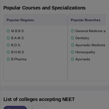
Popular Courses and Specializations
Popular Degrees
Popular Branches
M.B.B.S.
General Medicine an
B.A.M.S.
Dentistry
B.D.S.
Ayurvedic Medicine a
B.H.M.S.
Homeopathy
B.Pharma
Ayurveda
List of colleges accepting NEET