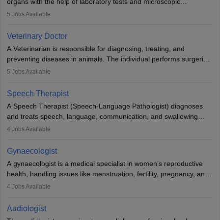
organs with the help of laboratory tests and microscopic
examinations. Pathologists often work in hospitals and diagnostic
5
Jobs Available
labs, often assisting doctors when it comes to treatment decisions.
Due to the increased demand for diagnostic services, pathology
Veterinary Doctor
offers good career opportunities in clinical practices, research and
A Veterinarian is responsible for diagnosing, treating, and
academics.
preventing diseases in animals. The individual performs surgeries,
guides nutrition, and provides animal care. A Bachelor’s in
5
Jobs Available
Veterinary Science (B.Vsc.) is a mandatory degree. The
profession brings together medical knowledge and a strong
Speech Therapist
commitment to animal welfare.
A Speech Therapist (Speech-Language Pathologist) diagnoses
and treats speech, language, communication, and swallowing
disorders across all ages. They work in hospitals, schools, clinics,
4
Jobs Available
and more. Becoming an SLP requires a master’s degree, clinical
training, and certification. With rising demand, the career offers
Gynaecologist
rewarding opportunities in therapy, education, and research.
A gynaecologist is a medical specialist in women’s reproductive
health, handling issues like menstruation, fertility, pregnancy, and
childbirth. They perform exams, surgeries, and offer family
4
Jobs Available
planning services. To become one, students must complete MBBS
and postgraduate training. Gynaecologists work in hospitals or
Audiologist
clinics and are in high demand, with salaries growing significantly