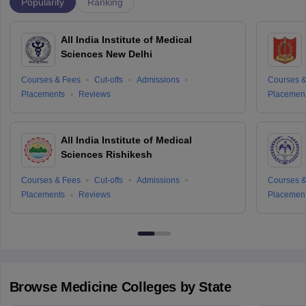
Popularity
Ranking
All India Institute of Medical
Sciences New Delhi
Courses & Fees
Cut-offs
Admissions
Courses &
Placements
Reviews
Placemen
All India Institute of Medical
Sciences Rishikesh
Courses & Fees
Cut-offs
Admissions
Courses &
Placements
Reviews
Placemen
Browse
Medicine
Colleges by State