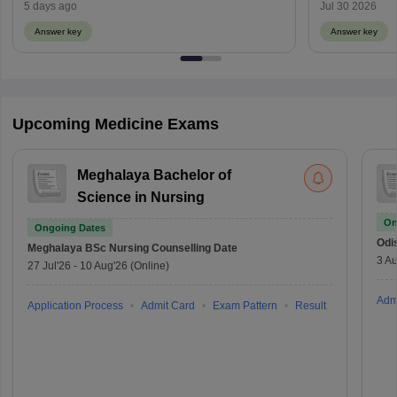
Weightage)
5 days ago
Jul 30 2026
Answer key
Answer key
Upcoming Medicine Exams
Meghalaya Bachelor of
Science in Nursing
On
Ongoing Dates
Odi
Meghalaya BSc Nursing
Counselling Date
3 Au
27 Jul'26
-
10 Aug'26
(Online)
Adm
Application Process
Admit Card
Exam Pattern
Result