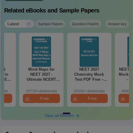
Related eBooks and Sample Papers
|
Latest
Sample Papers
Question Papers
Answer key
es &
Mind Maps for
NEET 2027
NEET 2
s in
NEET 2027 -
Chemistry Mock
Mock Te
 NEET
Ultimate NCERT
Test PDF Free –
– D
r Form,
Class 11 Mind Maps
Download Practice
Pract
ence)
& Diagrams
Papers with
with
loads
25770+ downloads
24330+ downloads
46800+
Revision Guide PDF
Solutions
e
Free
Free
oad
Download
Download
View all Ebooks