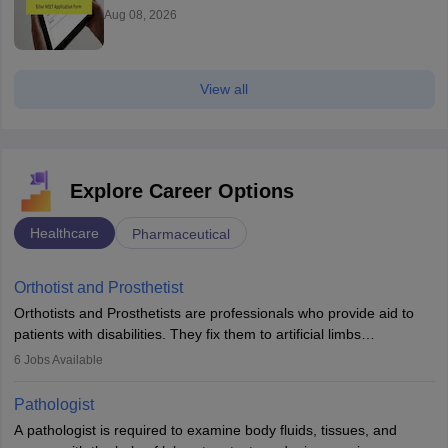
Aug 08, 2026
View all
Explore Career Options
Healthcare
Pharmaceutical
Orthotist and Prosthetist
Orthotists and Prosthetists are professionals who provide aid to
patients with disabilities. They fix them to artificial limbs
(prosthetics) and help them to regain stability. There are times
6
Jobs Available
when people lose their limbs in an accident. In some other
occasions, they are born without a limb or orthopaedic
Pathologist
impairment. Orthotists and prosthetists play a crucial role in their
A pathologist is required to examine body fluids, tissues, and
lives with fixing them to assistive devices and provide mobility.