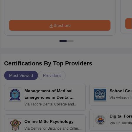
Brochure
Certifications By Top Providers
Most Viewed
Providers
Management of Medical
School Co
Emergencies in Dental
Via
Avinashili
Home Science
Practice
Via
Tagore Dental College and
Education fo
Hospital, Chennai
Digital For
Online M.Sc Psychology
Via
Dr Harisi
Via
Centre for Distance and Online
Vishwavidyal