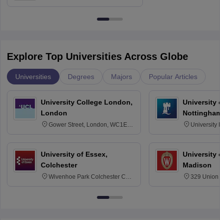
Education, Andhra University
Explore Top Universities Across Globe
Universities
Degrees
Majors
Popular Articles
University College London,
University
London
Nottingha
Gower Street, London, WC1E
University
6BT
NG7 2RD
University of Essex,
University
Colchester
Madison
Wivenhoe Park Colchester CO4
329 Union 
3SQ
Dayton Str
53715-114