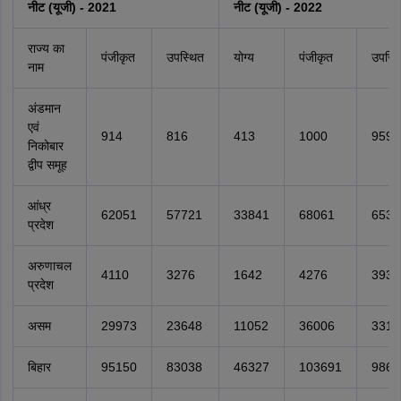
नीट (यूजी) - 2021
नीट (यूजी)
- 2022
राज्य का
पंजीकृत
उपस्थित
योग्य
पंजीकृत
उपस्थ
नाम
अंडमान
एवं
914
816
413
1000
959
निकोबार
द्वीप समूह
आंध्र
62051
57721
33841
68061
6530
प्रदेश
अरुणाचल
4110
3276
1642
4276
3939
प्रदेश
असम
29973
23648
11052
36006
3314
बिहार
95150
83038
46327
103691
9866