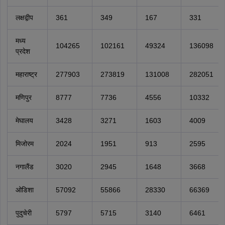
लक्षद्वीप
361
349
167
331
मध्य
104265
102161
49324
136098
प्रदेश
महाराष्ट्र
277903
273819
131008
282051
मणिपुर
8777
7736
4556
10332
मेघालय
3428
3271
1603
4009
मिजोरम
2024
1951
913
2595
नगालैंड
3020
2945
1648
3668
ओडिशा
57092
55866
28330
66369
पुदुचेरी
5797
5715
3140
6461