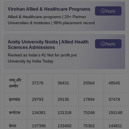
Virohan Allied & Healthcare Programs
Apply
Allied & Healthcare programs | 20+ Partner
Universities & Institutes | 98% placement record
Amity University Noida | Allied Health
Apply
Sciences Admissions
Ranked as India’s #1 Not for profit pvt.
University by India Today
जम्मू और
37276
36431
20564
48545
कश्मीर
झारखंड
29793
29135
17894
37478
कर्नाटक
134381
131318
75248
155148
केरल
137396
133450
75362
144811