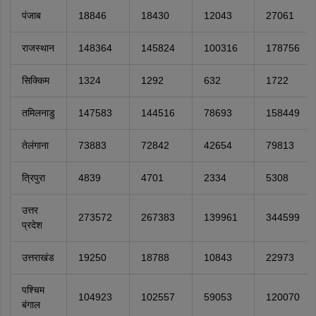
पंजाब
18846
18430
12043
27061
राजस्थान
148364
145824
100316
178756
सिक्किम
1324
1292
632
1722
तमिलनाडु
147583
144516
78693
158449
तेलंगाना
73883
72842
42654
79813
त्रिपुरा
4839
4701
2334
5308
उत्तर
273572
267383
139961
344599
प्रदेश
उत्तराखंड
19250
18788
10843
22973
पश्चिम
104923
102557
59053
120070
बंगाल