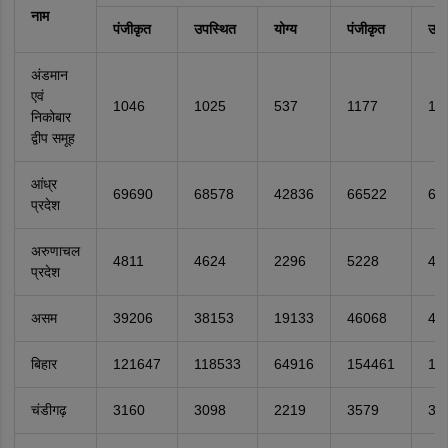
नाम
पंजीकृत
उपस्थित
योग्य
पंजीकृत
उपस
अंडमान
एवं
1046
1025
537
1177
11
निकोबार
द्वीप समूह
आंध्र
69690
68578
42836
66522
64
प्रदेश
अरुणाचल
4811
4624
2296
5228
49
प्रदेश
असम
39206
38153
19133
46068
44
बिहार
121647
118533
64916
154461
14
चंडीगढ़
3160
3098
2219
3579
34