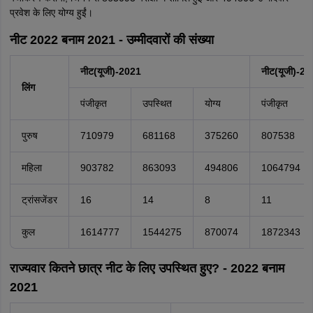
प्रवेश के लिए योग्य हुईं।
नीट 2022 बनाम 2021 - उम्मीदवारों की संख्या
नीट(यूजी)-2021
नीट(यूजी)
-20
लिंग
पंजीकृत
उपस्थित
योग्य
पंजीकृत
पुरुष
710979
681168
375260
807538
महिला
903782
863093
494806
1064794
ट्रांसजेंडर
16
14
8
11
कुल
1614777
1544275
870074
1872343
राज्यवार कितने छात्र नीट के लिए उपस्थित हुए? - 2022 बनाम
2021