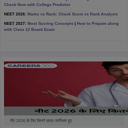
leges in India
MDS Colleges in India
Check Now with College Predictor
NEET 2026:
Marks vs Rank: Check Score vs Rank Analysis
ges in India
Veterinary Science Colleges in Maharashtra
e
NEET 2027:
Most Scoring Concepts
|
How to Prepare along
with Class 12 Board Exam
10 Year Question Paper
नीट 2026 के लिए कितने छात्र उपस्थित हुए