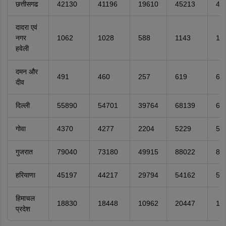
छत्तीसगढ
42130
41196
19610
45213
43
दादरा एवं
नगर
1062
1028
588
1143
11
हवेली
दमन और
491
460
257
619
61
दीव
दिल्ली
55890
54701
39764
68139
66
गोवा
4370
4277
2204
5229
50
गुजरात
79040
73180
49915
88022
86
हरियाणा
45197
44217
29794
54162
52
हिमाचल
18830
18448
10962
20447
19
प्रदेश