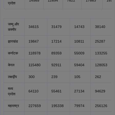
14565
12694
7622
17663
1693
प्रदेश
जम्मू और
34615
31479
14743
38140
कश्मीर
झारखंड
19847
17214
10811
25287
कर्नाटक
118978
89359
55009
133255
केरल
115480
92911
59404
128053
लक्षद्वीप
300
239
105
262
मध्य
64110
55461
27134
94629
प्रदेश
महाराष्ट्र
227659
195338
79974
256126