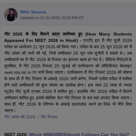
Nitin Saxena
Updated on
02 Jul 2026, 03:20 PM IST
नीट 2026 के लिए कितने छात्र उपस्थित हुए (How Many Students
Appeared For NEET 2026 in Hindi) -
एनटीए द्वरा री नीट यूजी 2026
परीक्षा का आयोजन 21 जून 2026 को किया गया। परीक्षा के बाद 25 जून 2026 को री
नीट आंसर की जारी की गई, जिसे उम्मीदवार 28 जून तक चुनौती दे सकते थे। अब
Cutoff
NEET PG Counselling
उम्मीदवारों का री नीट 2026 के रिजल्ट का इंतजार खत्म हो गया है। मीडिया रिपोर्ट्स के
nselling
NEET MDS Cutoff
मुताबिक, री नीट 2026 रिजल्ट 20 जुलाई को प्राधिकरण की ऑफिशियल वेबसाइट
neet.nta.nic.in पर जारी किया जाएगा। प्राधिकरण री नीट रिजल्ट 2026 की घोषणा
T Cutoff
के साथ ही री नीट रिजल्ट के आंकड़े 2026 जारी करेगा, जिसमें प्रवेश परीक्षा में शामिल
Sc Nursing Fees Structure
AIIMS BSc Nursing Result
AIIMS BSc Nursin
होने वाले उम्मीदवारों की कुल संख्या का उल्लेख होगा। इस साल 22 लाख से ज्यादा
स्टूडेंट नीट यूजी एग्जाम 2026 में शामिल हुए। हालांकि नीट 2026 परीक्षा में कितने
उम्मीदवार शामिल हुए, इससे संबंधित डेटा नीट रिजल्ट के बाद यहां अपडेट किया जाएगा।
साथ ही, नीट 2026 के परिणाम के आंकड़े डाउनलोड करने का लिंक भी नीचे दिया
जाएगा।
नीट आंसर की 2026
।
नीट रिजल्ट
ctor
olleges in Bangalore
Medical Colleges in Chennai
Medical Colleges in K
NEET 2026:
Which MBBS/BDS/Ayush Colleges Can You Get?