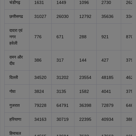
चंडीगढ़
1631
1449
1096
2730
2622
छत्तीसगढ
31027
26030
12792
35636
3344
दादरा एवं
नगर
776
671
288
921
870
हवेली
दमन और
386
317
144
427
379
दीव
दिल्ली
34520
31202
23554
48185
4622
गोवा
3824
3135
1582
4041
3755
गुजरात
79228
64791
36398
72879
6468
हरियाणा
34163
30719
22395
40934
3885
हिमाचल