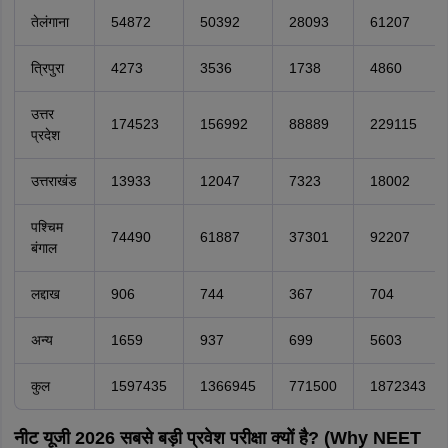
तेलंगाना
54872
50392
28093
61207
त्रिपुरा
4273
3536
1738
4860
उत्तर
174523
156992
88889
229115
प्रदेश
उत्तराखंड
13933
12047
7323
18002
पश्चिम
74490
61887
37301
92207
बंगाल
लद्दाख
906
744
367
704
अन्य
1659
937
699
5603
कुल
1597435
1366945
771500
1872343
नीट यूजी 2026 सबसे बड़ी प्रवेश परीक्षा क्यों है? (Why NEET