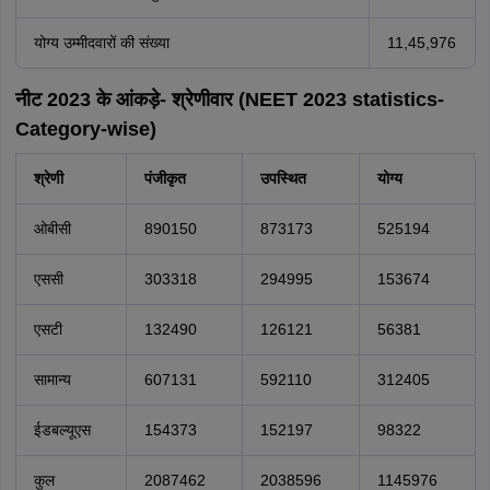
योग्य उम्मीदवारों की संख्या
11,45,976
नीट 2023 के आंकड़े- श्रेणीवार (NEET 2023 statistics-
Category-wise)
श्रेणी
पंजीकृत
उपस्थित
योग्य
ओबीसी
890150
873173
525194
एससी
303318
294995
153674
एसटी
132490
126121
56381
सामान्य
607131
592110
312405
ईडबल्यूएस
154373
152197
98322
कुल
2087462
2038596
1145976