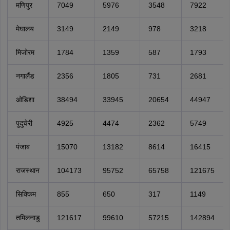
मणिपुर
7049
5976
3548
7922
मेघालय
3149
2149
978
3218
मिजोरम
1784
1359
587
1793
नगालैंड
2356
1805
731
2681
ओडिशा
38494
33945
20654
44947
पुदुचेरी
4925
4474
2362
5749
पंजाब
15070
13182
8614
16415
राजस्थान
104173
95752
65758
121675
सिक्किम
855
650
317
1149
तमिलनाडु
121617
99610
57215
142894