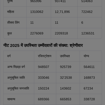
पुरुष
965996
937411
514063
महिला
1310062
12,71,896
722462
तीसरा लिंग
11
11
6
कुल
2276069
2209318
1236531
नीट 2025 में उपस्थित उम्मीदवारों की संख्या: श्रेणीवार
वर्ग
रजिस्ट्रेशन
उपस्थित
योग्य
अन्य पिछड़ा वर्ग
948507
925739
564611
अनुसूचित जाति
333046
32'2538
168873
अनुसूचित जनजाति
150224
143602
67234
सामान्य
689366
665853
338728