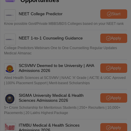
NEET College Predictor
Start
Know possible Govt/Private MBBS/BDS Colleges based on your NEET rank
NEET 1-to-1 Counseling Guidance
Apply
College Predictors Webinars One to One Counselling Regular Updates
Medical Almanac
SCSVMV Deemed to be University | AHA
Apply
Admissions 2026
Alied Health Sciences at SCSVMV | NAAC 'A' Grade | AICTE & UGC Aproved
| 100% Placement Support | Merit-based Scholarships
SIGMA University Medical & Health
Apply
Sciences Admissions 2026
5+ Crore Scholarship for Meritorious Students | 250+ Recruiters | 10,000+
Placements | 20 Lakhs Highest Package
ITMBU Medical & Health Scinces
Apply
Admissions 2026