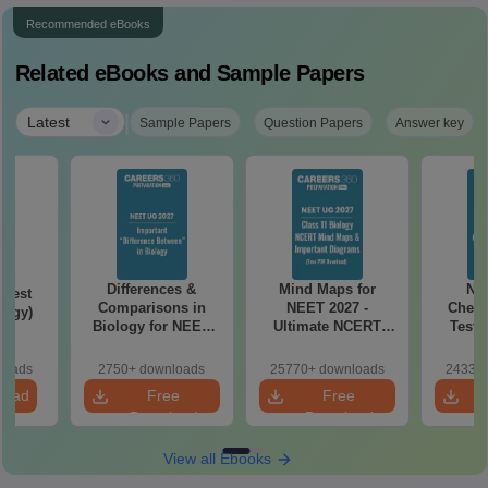
Recommended eBooks
Related eBooks and Sample Papers
|
Latest
Sample Papers
Question Papers
Answer key
Differences &
Mind Maps for
NE
Test
Comparisons in
NEET 2027 -
Chemi
logy)
Biology for NEET
Ultimate NCERT
Test 
2027 (Tabular Form,
Class 11 Mind Maps
Downlo
Easy Reference)
& Diagrams
Pap
loads
2750+ downloads
25770+ downloads
24330+
Revision Guide PDF
So
load
Free
Free
Download
Download
View all Ebooks