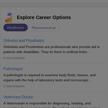
Explore Career Options
Healthcare
Pharmaceutical
Orthotist and Prosthetist
Orthotists and Prosthetists are professionals who provide aid to
patients with disabilities. They fix them to artificial limbs
(prosthetics) and help them to regain stability. There are times
6
Jobs Available
when people lose their limbs in an accident. In some other
occasions, they are born without a limb or orthopaedic
Pathologist
impairment. Orthotists and prosthetists play a crucial role in their
A pathologist is required to examine body fluids, tissues, and
lives with fixing them to assistive devices and provide mobility.
organs with the help of laboratory tests and microscopic
examinations. Pathologists often work in hospitals and diagnostic
5
Jobs Available
labs, often assisting doctors when it comes to treatment decisions.
Due to the increased demand for diagnostic services, pathology
Veterinary Doctor
offers good career opportunities in clinical practices, research and
A Veterinarian is responsible for diagnosing, treating, and
academics.