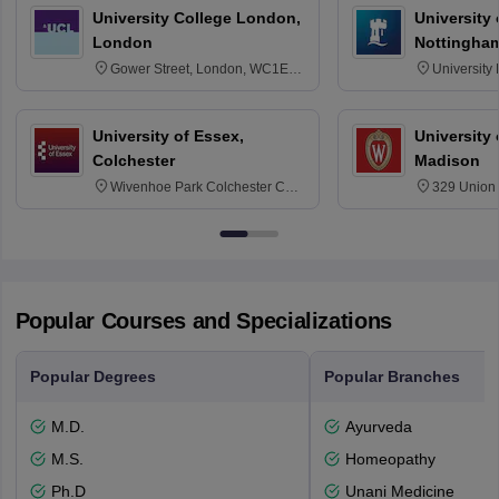
University College London,
University
London
Nottingha
Gower Street, London, WC1E
University
6BT
NG7 2RD
University of Essex,
University
Colchester
Madison
Wivenhoe Park Colchester CO4
329 Union 
3SQ
Dayton Str
53715-114
Popular Courses and Specializations
Popular Degrees
Popular Branches
M.D.
Ayurveda
M.S.
Homeopathy
Ph.D
Unani Medicine