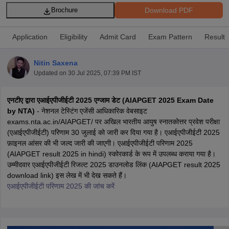
Download PDF
Brochure
Application
Eligibility
Admit Card
Exam Pattern
Result
Nitin Saxena
Updated on
30 Jul 2025, 07:39 PM IST
Cutoff
NEET PG Counselling
एनटीए द्वारा एआईएपीजीईटी 2025 एग्जाम डेट (AIAPGET 2025 Exam Date
nselling
NEET MDS Cutoff
by NTA)
- नेशनल टेस्टिंग एजेंसी आधिकारिक वेबसाइट
exams.nta.ac.in/AIAPGET/ पर अखिल भारतीय आयुष स्नातकोत्तर प्रवेश परीक्षा
T Cutoff
(एआईएपीजीईटी) परिणाम 30 जुलाई को जारी कर दिया गया है। एआईएपीजीईटी 2025
Sc Nursing Fees Structure
AIIMS BSc Nursing Result
AIIMS BSc Nursin
फ़ाइनल आंसर की भी जल्द जारी की जाएगी। एआईएपीजीईटी परिणाम 2025
(AIAPGET result 2025 in hindi) स्कोरकार्ड के रूप में उपलब्ध कराया गया है।
उम्मीदवार एआईएपीजीईटी रिजल्ट 2025 डाउनलोड लिंक (AIAPGET result 2025
download link) इस लेख में भी देख सकते हैं।
एआईएपीजीईटी परिणाम 2025 की जांच करें
ctor
olleges in Bangalore
Medical Colleges in Chennai
Medical Colleges in K