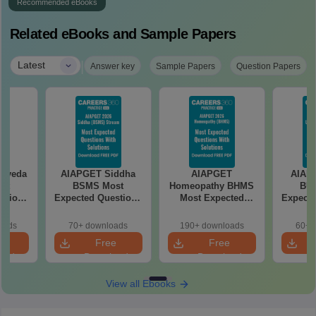
Recommended eBooks
Related eBooks and Sample Papers
|
Latest
Answer key
Sample Papers
Question Papers
urveda
AIAPGET Siddha
AIAPGET
AIAP
st
BSMS Most
Homeopathy BHMS
BU
stions
Expected Questions
Most Expected
Expecte
with
2026 PDF with
Questions 2026 PDF
2026
utions
Detailed Solutions
with Detailed
Detail
oads
70+ downloads
190+ downloads
60+ 
ok)
(Free eBook)
Solutions (Free
(Fre
e
Free
Free
eBook)
oad
Download
Download
View all Ebooks