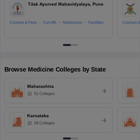
Tilak Ayurved Mahavidyalaya, Pune
Courses & Fees
Cut-offs
Admissions
Facilities
Courses &
Browse
Medicine
Colleges by State
Maharashtra
52
Colleges
Karnataka
39
Colleges