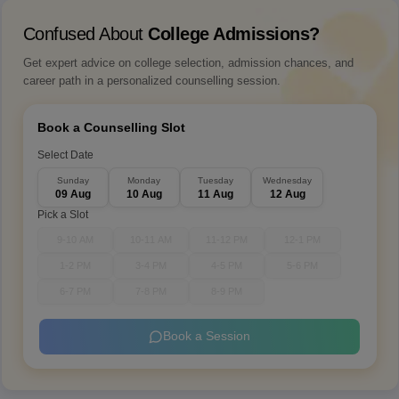
Confused About
College Admissions?
Get expert advice on college selection, admission chances, and
career path in a personalized counselling session.
Book a Counselling Slot
Select Date
Sunday
Monday
Tuesday
Wednesday
09 Aug
10 Aug
11 Aug
12 Aug
Pick a Slot
9-10 AM
10-11 AM
11-12 PM
12-1 PM
1-2 PM
3-4 PM
4-5 PM
5-6 PM
6-7 PM
7-8 PM
8-9 PM
Book a Session