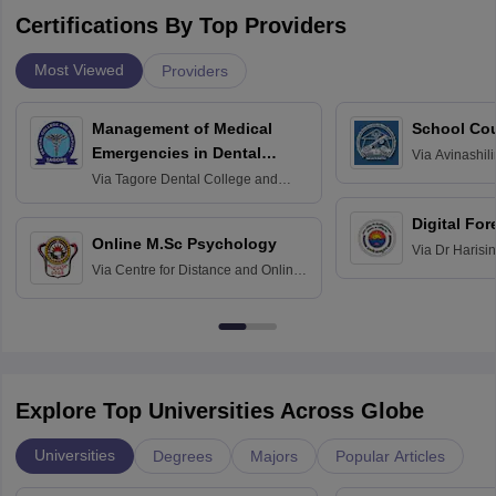
Certifications By Top Providers
Most Viewed
Providers
Management of Medical
School Co
Emergencies in Dental
Via
Avinashili
Home Science
Practice
Via
Tagore Dental College and
Education fo
Hospital, Chennai
Digital For
Online M.Sc Psychology
Via
Dr Harisi
Via
Centre for Distance and Online
Vishwavidyal
Education, Andhra University
Explore Top Universities Across Globe
Universities
Degrees
Majors
Popular Articles