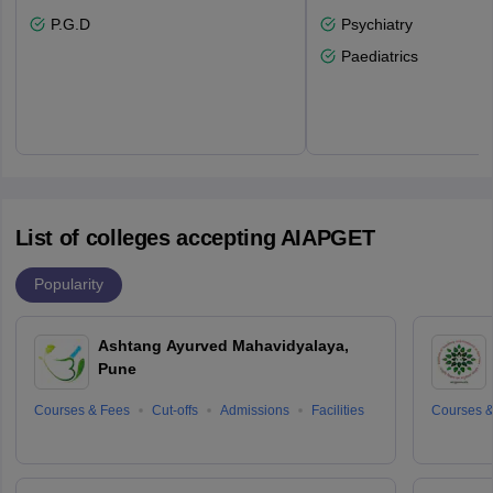
P.G.D
Psychiatry
Paediatrics
List of colleges accepting AIAPGET
Popularity
Ashtang Ayurved Mahavidyalaya,
Pune
Courses & Fees
Cut-offs
Admissions
Facilities
Courses &