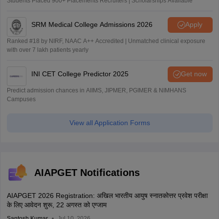
Students Placed 900+ Placements Recruiters | Scholarships Available
SRM Medical College Admissions 2026
Apply
Ranked #18 by NIRF, NAAC A++ Accredited | Unmatched clinical exposure
with over 7 lakh patients yearly
INI CET College Predictor 2025
Get now
Predict admission chances in AIIMS, JIPMER, PGIMER & NIMHANS
Campuses
View all Application Forms
AIAPGET Notifications
AIAPGET 2026 Registration: अखिल भारतीय आयुष स्नातकोत्तर प्रवेश परीक्षा
के लिए आवेदन शुरू, 22 अगस्त को एग्जाम
Santosh Kumar
Jul 10, 2026