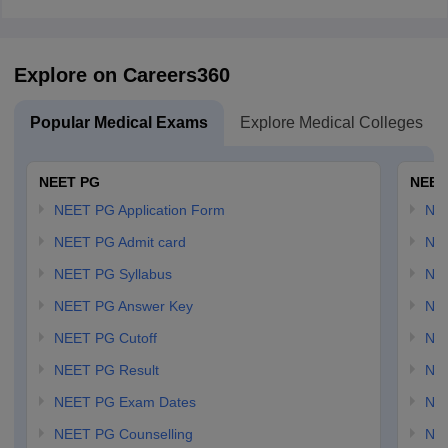
Explore on Careers360
Popular Medical Exams
Explore Medical Colleges
NEET PG
NEET
NEET PG Application Form
NEE
NEET PG Admit card
NEE
NEET PG Syllabus
NE
NEET PG Answer Key
NE
NEET PG Cutoff
NE
NEET PG Result
NEE
NEET PG Exam Dates
NEE
NEET PG Counselling
NE