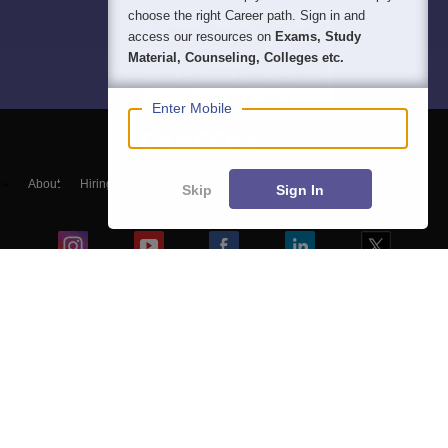
choose the right Career path. Sign in and
access our resources on
Exams, Study
Material, Counseling, Colleges etc.
Enter Mobile
About
Hiring
Magazine
News
हिंदी न्यूज़
Articles
Contact
Skip
Sign In
Blogs
Colleges
Top Exams
Predictors & Ebooks