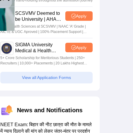
complete hand-holding throughout the admission journey
SCSVMV Deemed to
Apply
be University | AHA
Admissions 2026
Alied Health Sciences at SCSVMV | NAAC 'A' Grade |
AICTE & UGC Aproved | 100% Placement Support |
Merit-based Scholarships
SIGMA University
Apply
Medical & Health
Sciences Admissions
5+ Crore Scholarship for Meritorious Students | 250+
2026
Recruiters | 10,000+ Placements | 20 Lakhs Highest
Package
View all Application Forms
News and Notifications
NEET Exam: बिहार की नीट छात्रा की मौत के मामले
में न्याय दिलाने की मांग को लेकर जंतर-मंतर पर प्रदर्शन