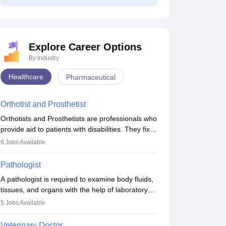
Explore Career Options
By Industry
Healthcare
Pharmaceutical
Orthotist and Prosthetist
Orthotists and Prosthetists are professionals who
provide aid to patients with disabilities. They fix
them to artificial limbs (prosthetics) and help
6
Jobs Available
them to regain stability. There are times when
people lose their limbs in an accident. In some
Pathologist
other occasions, they are born without a limb or
A pathologist is required to examine body fluids,
orthopaedic impairment. Orthotists and
tissues, and organs with the help of laboratory
prosthetists play a crucial role in their lives with
tests and microscopic examinations. Pathologists
fixing them to assistive devices and provide
5
Jobs Available
often work in hospitals and diagnostic labs, often
mobility.
assisting doctors when it comes to treatment
Veterinary Doctor