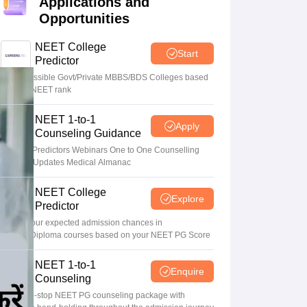
Applications and
terinary Science Colleges in Maharashtra
Opportunities
NEET College
Start
Predictor
Know possible Govt/Private MBBS/BDS Colleges based
ion Paper
on your NEET rank
NEET 1-to-1
Apply
Counseling Guidance
College Predictors Webinars One to One Counselling
Regular Updates Medical Almanac
NEET College
Explore
Predictor
Check your expected admission chances in
MD/MS/Diploma courses based on your NEET PG Score
NEET 1-to-1
Enquire
Counseling
Your one-stop NEET PG counseling package with