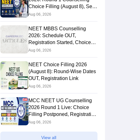
Choice Filling (August 8), Seat
Matrix, Registration Started
Aug 06, 2026
NEET MBBS Counselling
2026: Schedule OUT,
Registration Started, Choice
Filling
Aug 06, 2026
NEET Choice Filling 2026
(August 8): Round-Wise Dates
OUT, Registration Link
Aug 06, 2026
MCC NEET UG Counselling
2026 Round 1 Live: Choice
Filling Postponed, Registration
Link OUT at mcc.nic.in
Aug 06, 2026
View all