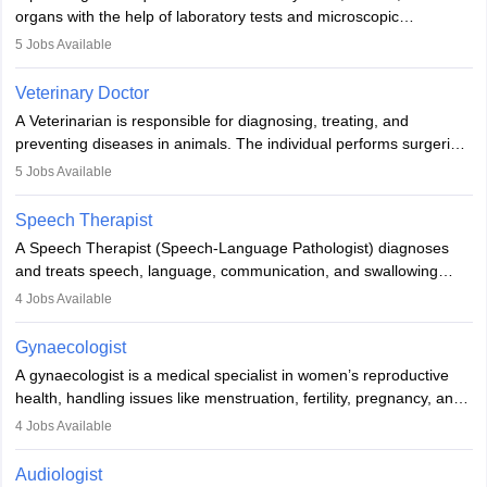
lives with fixing them to assistive devices and provide mobility.
organs with the help of laboratory tests and microscopic
examinations. Pathologists often work in hospitals and diagnostic
5
Jobs Available
labs, often assisting doctors when it comes to treatment decisions.
Due to the increased demand for diagnostic services, pathology
Veterinary Doctor
offers good career opportunities in clinical practices, research and
A Veterinarian is responsible for diagnosing, treating, and
academics.
preventing diseases in animals. The individual performs surgeries,
guides nutrition, and provides animal care. A Bachelor’s in
5
Jobs Available
Veterinary Science (B.Vsc.) is a mandatory degree. The
profession brings together medical knowledge and a strong
Speech Therapist
commitment to animal welfare.
A Speech Therapist (Speech-Language Pathologist) diagnoses
and treats speech, language, communication, and swallowing
disorders across all ages. They work in hospitals, schools, clinics,
4
Jobs Available
and more. Becoming an SLP requires a master’s degree, clinical
training, and certification. With rising demand, the career offers
Gynaecologist
rewarding opportunities in therapy, education, and research.
A gynaecologist is a medical specialist in women’s reproductive
health, handling issues like menstruation, fertility, pregnancy, and
childbirth. They perform exams, surgeries, and offer family
4
Jobs Available
planning services. To become one, students must complete MBBS
and postgraduate training. Gynaecologists work in hospitals or
Audiologist