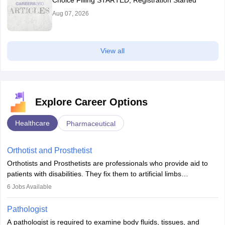
Choice Filling STARTED, Registration Started
Aug 07, 2026
View all
Explore Career Options
Healthcare
Pharmaceutical
Orthotist and Prosthetist
Orthotists and Prosthetists are professionals who provide aid to
patients with disabilities. They fix them to artificial limbs
(prosthetics) and help them to regain stability. There are times
6
Jobs Available
when people lose their limbs in an accident. In some other
occasions, they are born without a limb or orthopaedic
Pathologist
impairment. Orthotists and prosthetists play a crucial role in their
A pathologist is required to examine body fluids, tissues, and