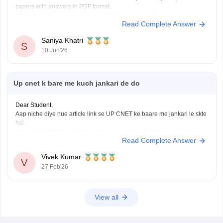
papers with answers in PDF format.
https://medicine.careers360.com/articles/cnet-question-paper
Read Complete Answer
Saniya Khatri
S
10 Jun'26
Up cnet k bare me kuch jankari de do
Dear Student,
Aap niche diye hue article link se UP CNET ke baare me jankari le skte
hai.
Link
:
UP CNET Exam Date 2026: Complete Schedule, Application
Read Complete Answer
Form, Admit Card, Result
Vivek Kumar
V
27 Feb'26
View all