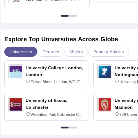
Via
Centre for Distance and Online
Vishwavidyal
Education, Andhra University
Explore Top Universities Across Globe
Universities
Degrees
Majors
Popular Articles
University College London,
University
London
Nottingha
Gower Street, London, WC1E
University
6BT
NG7 2RD
University of Essex,
University
Colchester
Madison
Wivenhoe Park Colchester CO4
329 Union 
3SQ
Dayton Str
53715-114