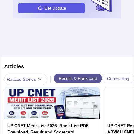
Get Update
Articles
|
Results & Rank card
Counselling
Related Stories
UP CNET Merit List 2026: Rank List PDF
UP CNET Resu
Download, Result and Scorecard
ABVMU CNET S