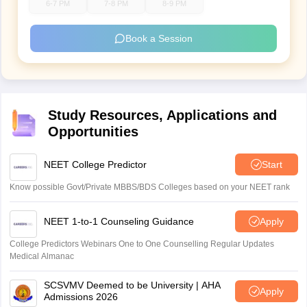
6-7 PM
7-8 PM
8-9 PM
Book a Session
Study Resources, Applications and
Opportunities
NEET College Predictor
Start
Know possible Govt/Private MBBS/BDS Colleges based on your NEET rank
NEET 1-to-1 Counseling Guidance
Apply
College Predictors Webinars One to One Counselling Regular Updates
Medical Almanac
SCSVMV Deemed to be University | AHA
Apply
Admissions 2026