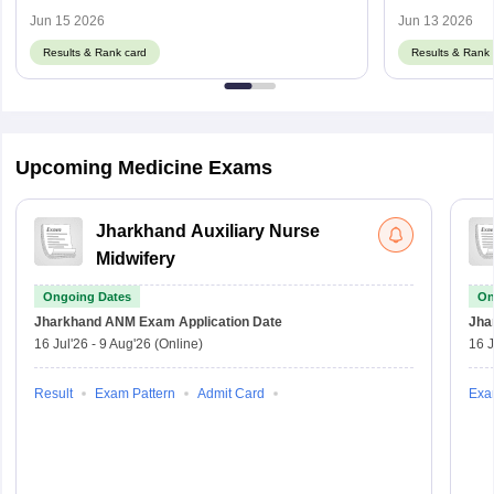
abvmuup.edu
Jun 15 2026
Jun 13 2026
Results & Rank card
Results & Rank 
Upcoming Medicine Exams
Jharkhand Auxiliary Nurse
Midwifery
Ongoing Dates
On
Jharkhand ANM Exam
Application Date
Jha
16 Jul'26
-
9 Aug'26
(Online)
16 J
Result
Exam Pattern
Admit Card
Exa