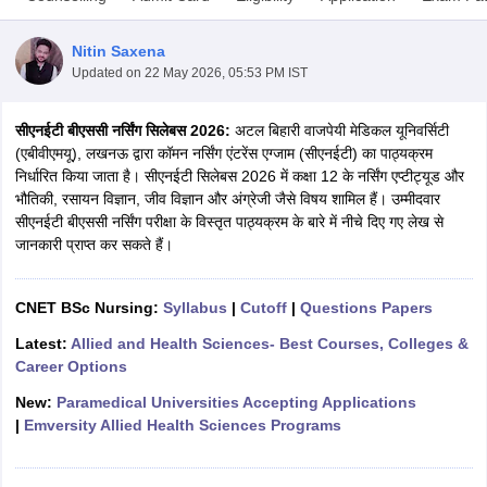
Nitin Saxena
Updated on
22 May 2026, 05:53 PM IST
सीएनईटी बीएससी नर्सिंग सिलेबस 2026:
अटल बिहारी वाजपेयी मेडिकल यूनिवर्सिटी
(एबीवीएमयू), लखनऊ द्वारा कॉमन नर्सिंग एंटरेंस एग्जाम (सीएनईटी) का पाठ्यक्रम
निर्धारित किया जाता है। सीएनईटी सिलेबस 2026 में कक्षा 12 के नर्सिंग एप्टीट्यूड और
भौतिकी, रसायन विज्ञान, जीव विज्ञान और अंग्रेजी जैसे विषय शामिल हैं। उम्मीदवार
Cutoff
NEET PG Counselling
सीएनईटी बीएससी नर्सिंग परीक्षा के विस्तृत पाठ्यक्रम के बारे में नीचे दिए गए लेख से
nselling
NEET MDS Cutoff
जानकारी प्राप्त कर सकते हैं।
T Cutoff
Sc Nursing Fees Structure
AIIMS BSc Nursing Result
AIIMS BSc Nursin
CNET BSc Nursing:
Syllabus
|
Cutoff
|
Questions Papers
Latest:
Allied and Health Sciences- Best Courses, Colleges &
Career Options
New:
Paramedical Universities Accepting Applications
|
Emversity Allied Health Sciences Programs
ctor
olleges in Bangalore
Medical Colleges in Chennai
Medical Colleges in K