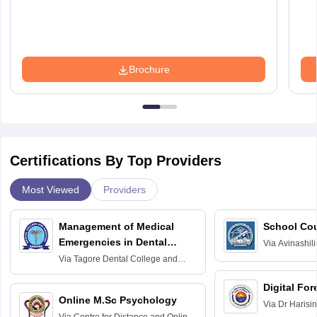
Brochure
Certifications By Top Providers
Most Viewed
Providers
Management of Medical
School Co
Emergencies in Dental
Via
Avinashili
Home Science
Practice
Via
Tagore Dental College and
Education fo
Hospital, Chennai
Digital For
Online M.Sc Psychology
Via
Dr Harisi