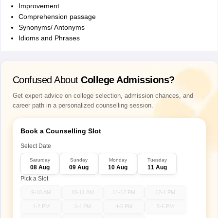
Improvement
Comprehension passage
Synonyms/ Antonyms
Idioms and Phrases
Confused About
College Admissions?
Get expert advice on college selection, admission chances, and
career path in a personalized counselling session.
Book a Counselling Slot
Select Date
Saturday
Sunday
Monday
Tuesday
08 Aug
09 Aug
10 Aug
11 Aug
Pick a Slot
9-10 AM
10-11 AM
11-12 PM
12-1 PM
1-2 PM
3-4 PM
4-5 PM
5-6 PM