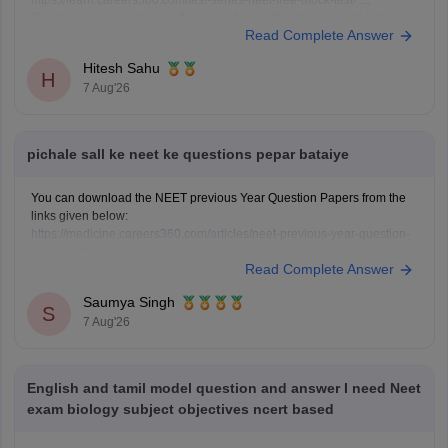
https://learn.careers360.com/test-series-neet-free-mock-test/
Do share your experience. If you need any other resource, do let us
Read Complete Answer
know.
Hitesh Sahu
H
7 Aug'26
pichale sall ke neet ke questions pepar bataiye
You can download the NEET previous Year Question Papers from the
links given below:
https://medicine.careers360.com/articles/neet-previous-year-question-
paper-with-solution
Read Complete Answer
https://medicine.careers360.com/articles/neet-previous-5-years-
question-papers-with-solutions
Saumya Singh
https://medicine.careers360.com/articles/neet-question-paper
S
7 Aug'26
English and tamil model question and answer I need Neet
exam biology subject objectives ncert based