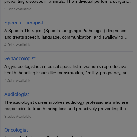
preventing diseases in animals. The individual performs surgeries,
guides nutrition, and provides animal care. A Bachelor’s in
5
Jobs Available
Veterinary Science (B.Vsc.) is a mandatory degree. The
profession brings together medical knowledge and a strong
Speech Therapist
commitment to animal welfare.
A Speech Therapist (Speech-Language Pathologist) diagnoses
and treats speech, language, communication, and swallowing
disorders across all ages. They work in hospitals, schools, clinics,
4
Jobs Available
and more. Becoming an SLP requires a master’s degree, clinical
training, and certification. With rising demand, the career offers
Gynaecologist
rewarding opportunities in therapy, education, and research.
A gynaecologist is a medical specialist in women’s reproductive
health, handling issues like menstruation, fertility, pregnancy, and
childbirth. They perform exams, surgeries, and offer family
4
Jobs Available
planning services. To become one, students must complete MBBS
and postgraduate training. Gynaecologists work in hospitals or
Audiologist
clinics and are in high demand, with salaries growing significantly
The audiologist career involves audiology professionals who are
with experience.
responsible to treat hearing loss and proactively preventing the
relevant damage. Individuals who opt for a career as an
3
Jobs Available
audiologist use various testing strategies with the aim to determine
if someone has a normal sensitivity to sounds or not. After the
Oncologist
identification of hearing loss, a hearing doctor is required to