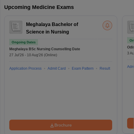
Upcoming Medicine Exams
Meghalaya Bachelor of
Science in Nursing
On
Ongoing Dates
Odi
Meghalaya BSc Nursing
Counselling Date
3 Au
27 Jul'26
-
10 Aug'26
(Online)
Adm
Application Process
Admit Card
Exam Pattern
Result
Brochure