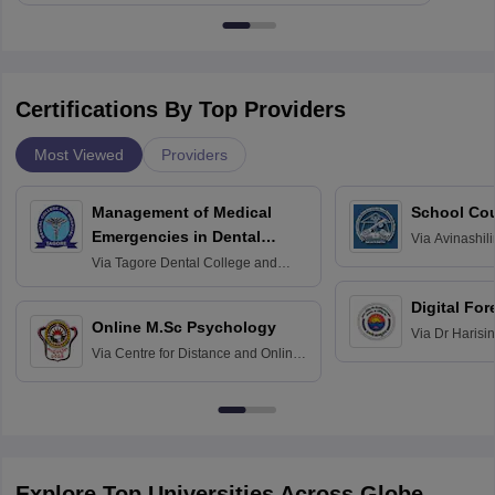
Certifications By Top Providers
Most Viewed
Providers
Management of Medical
School Co
Emergencies in Dental
Via
Avinashili
Home Science
Practice
Via
Tagore Dental College and
Education fo
Hospital, Chennai
Digital For
Online M.Sc Psychology
Via
Dr Harisi
Via
Centre for Distance and Online
Vishwavidyal
Education, Andhra University
Explore Top Universities Across Globe