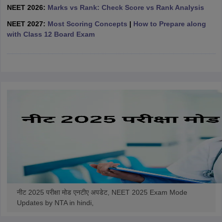
leges in India
MDS Colleges in India
NEET 2026:
Marks vs Rank: Check Score vs Rank Analysis
NEET 2027:
Most Scoring Concepts
|
How to Prepare along
ges in India
Veterinary Science Colleges in Maharashtra
with Class 12 Board Exam
e
10 Year Question Paper
नीट 2025 परीक्षा मोड एनटीए अपडेट, NEET 2025 Exam Mode
Updates by NTA in hindi,