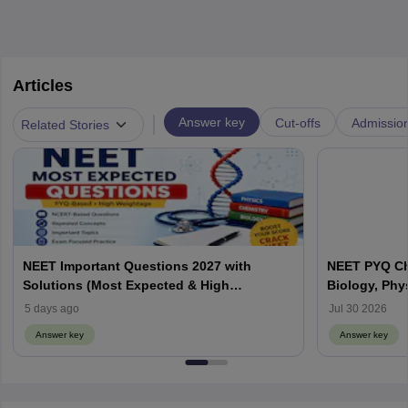
Articles
|
Answer key
Cut-offs
Admissio
Related Stories
NEET Important Questions 2027 with
NEET PYQ Ch
Solutions (Most Expected & High
Biology, Phy
Weightage)
5 days ago
Jul 30 2026
Answer key
Answer key