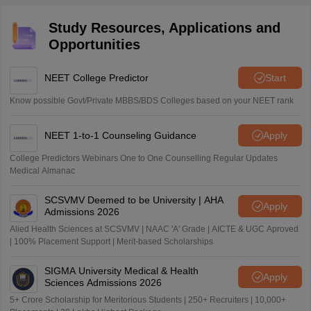
Study Resources, Applications and
Opportunities
NEET College Predictor
Start
Know possible Govt/Private MBBS/BDS Colleges based on your NEET rank
NEET 1-to-1 Counseling Guidance
Apply
College Predictors Webinars One to One Counselling Regular Updates
Medical Almanac
SCSVMV Deemed to be University | AHA
Apply
Admissions 2026
Alied Health Sciences at SCSVMV | NAAC 'A' Grade | AICTE & UGC Aproved
| 100% Placement Support | Merit-based Scholarships
SIGMA University Medical & Health
Apply
Sciences Admissions 2026
5+ Crore Scholarship for Meritorious Students | 250+ Recruiters | 10,000+