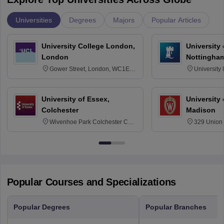
Universities
Degrees
Majors
Popular Articles
University College London,
University
London
Nottingha
Gower Street, London, WC1E
University
6BT
NG7 2RD
University of Essex,
University
Colchester
Madison
Wivenhoe Park Colchester CO4
329 Union 
3SQ
Dayton Str
53715-114
Popular Courses and Specializations
Popular Degrees
Popular Branches