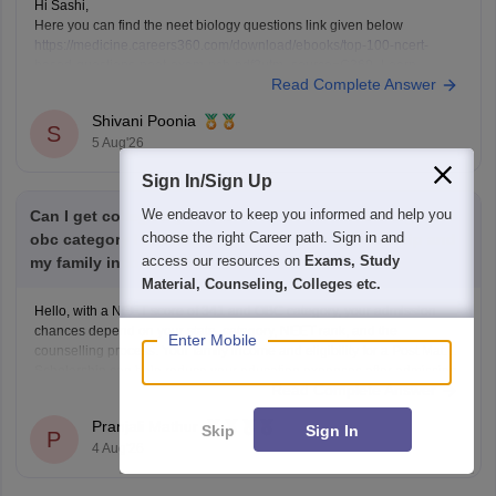
Hi Sashi,
Here you can find the neet biology questions link given below
https://medicine.careers360.com/download/ebooks/top-100-ncert-
based-questions-neet-exam-pcb-pdf?utm_source=C360_Learn
Read Complete Answer
Keep posting your doubts here for more concept explanations, practice
questions, and exam tips. All the best for your preparation!
Shivani Poonia
S
5 Aug'26
Sign In/Sign Up
We endeavor to keep you informed and help you
Can I get college my neet score 341 and I'm belong from
choose the right Career path. Sign in and
obc category I will applying post matric scholarship and
access our resources on
Exams, Study
my family income 50000
Material, Counseling, Colleges etc.
Hello, with a NEET score of 341 and OBC category, your admission
chances depend on your state, category, NEET rank, and the
Enter Mobile
counselling process. Your family income and eligibility for a Post Matric
Scholarship can help reduce your education expenses after admission,
Read Complete Answer
but they do not affect seat allotment.
Pranjali Mathur
Skip
Sign In
P
4 Aug'26