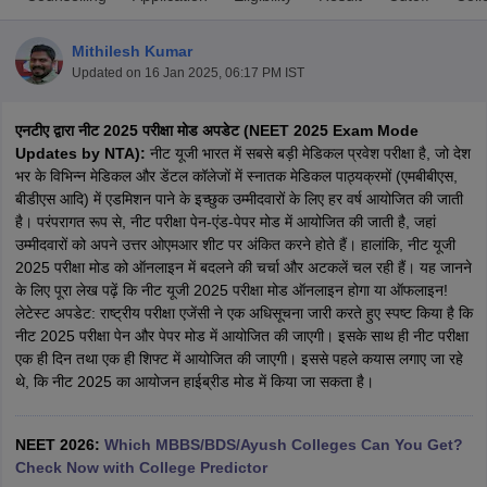
Mithilesh Kumar
Updated on
16 Jan 2025, 06:17 PM IST
एनटीए द्वारा नीट 2025 परीक्षा मोड अपडेट (NEET 2025 Exam Mode
Updates by NTA):
नीट यूजी भारत में सबसे बड़ी मेडिकल प्रवेश परीक्षा है, जो देश
भर के विभिन्न मेडिकल और डेंटल कॉलेजों में स्नातक मेडिकल पाठ्यक्रमों (एमबीबीएस,
बीडीएस आदि) में एडमिशन पाने के इच्छुक उम्मीदवारों के लिए हर वर्ष आयोजित की जाती
Cutoff
NEET PG Counselling
है। परंपरागत रूप से, नीट परीक्षा पेन-एंड-पेपर मोड में आयोजित की जाती है, जहां
nselling
NEET MDS Cutoff
उम्मीदवारों को अपने उत्तर ओएमआर शीट पर अंकित करने होते हैं। हालांकि, नीट यूजी
2025 परीक्षा मोड को ऑनलाइन में बदलने की चर्चा और अटकलें चल रही हैं। यह जानने
T Cutoff
के लिए पूरा लेख पढ़ें कि नीट यूजी 2025 परीक्षा मोड ऑनलाइन होगा या ऑफलाइन!
Sc Nursing Fees Structure
AIIMS BSc Nursing Result
AIIMS BSc Nursin
लेटेस्ट अपडेट: राष्ट्रीय परीक्षा एजेंसी ने एक अधिसूचना जारी करते हुए स्पष्ट किया है कि
नीट 2025 परीक्षा पेन और पेपर मोड में आयोजित की जाएगी। इसके साथ ही नीट परीक्षा
एक ही दिन तथा एक ही शिफ्ट में आयोजित की जाएगी। इससे पहले कयास लगाए जा रहे
थे, कि नीट 2025 का आयोजन हाईब्रीड मोड में किया जा सकता है।
ctor
NEET 2026:
Which MBBS/BDS/Ayush Colleges Can You Get?
Check Now with College Predictor
olleges in Bangalore
Medical Colleges in Chennai
Medical Colleges in K