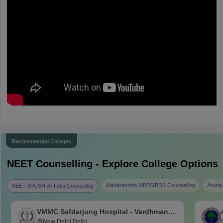
Recommended Colleges
NEET
Counselling - Explore College Options
Maharashtra MBBS/BDS Counselling
Aruna
NEET AYUSH All India Counseling
VMMC Safdarjung Hospital - Vardhman
Mahavir Medical College and Safdarjung
New Delhi,Delhi