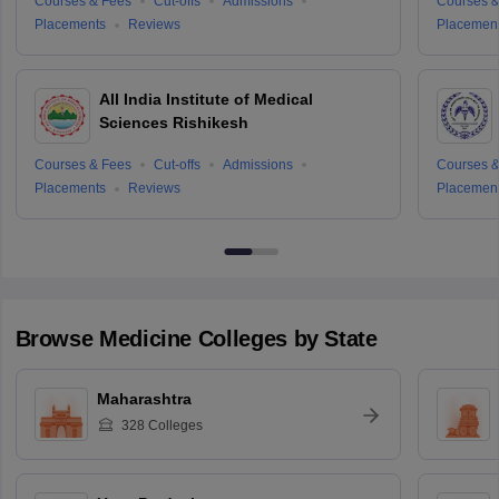
Courses & Fees
Cut-offs
Admissions
Courses &
Placements
Reviews
Placemen
All India Institute of Medical
Sciences Rishikesh
Courses & Fees
Cut-offs
Admissions
Courses &
Placements
Reviews
Placemen
Browse
Medicine
Colleges by State
Maharashtra
328
Colleges