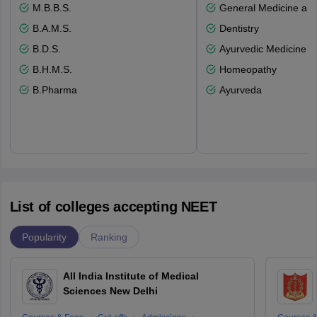
M.B.B.S.
General Medicine an
B.A.M.S.
Dentistry
B.D.S.
Ayurvedic Medicine a
B.H.M.S.
Homeopathy
B.Pharma
Ayurveda
List of colleges accepting NEET
Popularity
Ranking
All India Institute of Medical
Sciences New Delhi