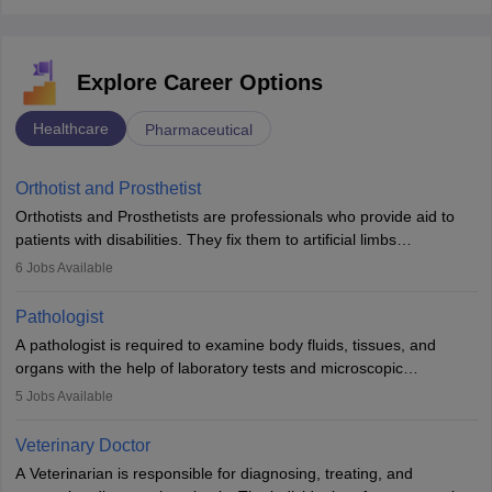
Explore Career Options
Healthcare
Pharmaceutical
Orthotist and Prosthetist
Orthotists and Prosthetists are professionals who provide aid to
patients with disabilities. They fix them to artificial limbs
(prosthetics) and help them to regain stability. There are times
6
Jobs Available
when people lose their limbs in an accident. In some other
occasions, they are born without a limb or orthopaedic
Pathologist
impairment. Orthotists and prosthetists play a crucial role in their
A pathologist is required to examine body fluids, tissues, and
lives with fixing them to assistive devices and provide mobility.
organs with the help of laboratory tests and microscopic
examinations. Pathologists often work in hospitals and diagnostic
5
Jobs Available
labs, often assisting doctors when it comes to treatment decisions.
Due to the increased demand for diagnostic services, pathology
Veterinary Doctor
offers good career opportunities in clinical practices, research and
A Veterinarian is responsible for diagnosing, treating, and
academics.