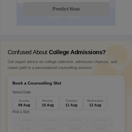
Predict Now
Confused About
College Admissions?
Get expert advice on college selection, admission chances, and
career path in a personalized counselling session.
Book a Counselling Slot
Select Date
Sunday
Monday
Tuesday
Wednesday
09 Aug
10 Aug
11 Aug
12 Aug
Pick a Slot
9-10 AM
10-11 AM
11-12 PM
12-1 PM
1-2 PM
3-4 PM
4-5 PM
5-6 PM