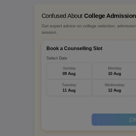
Confused About
College Admissio
Get expert advice on college selection, admissio
session.
Book a Counselling Slot
Select Date
Sunday
Monday
09 Aug
10 Aug
Tuesday
Wednesday
11 Aug
12 Aug
B