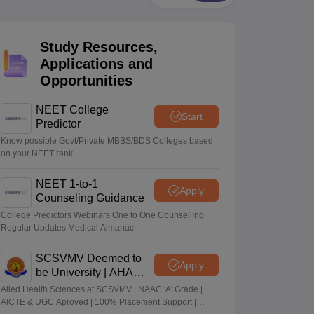
terinary Science Colleges in Maharashtra
Study Resources,
Applications and
Opportunities
ion Paper
NEET College
Start
Predictor
Know possible Govt/Private MBBS/BDS Colleges based
on your NEET rank
NEET 1-to-1
Apply
Counseling Guidance
College Predictors Webinars One to One Counselling
Regular Updates Medical Almanac
SCSVMV Deemed to
Apply
be University | AHA
Admissions 2026
Alied Health Sciences at SCSVMV | NAAC 'A' Grade |
AICTE & UGC Aproved | 100% Placement Support |