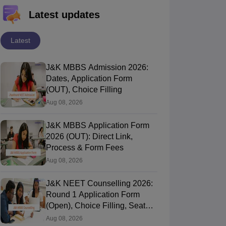
Latest updates
Latest
J&K MBBS Admission 2026:
Dates, Application Form
(OUT), Choice Filling
Aug 08, 2026
J&K MBBS Application Form
2026 (OUT): Direct Link,
Process & Form Fees
Aug 08, 2026
J&K NEET Counselling 2026:
Round 1 Application Form
(Open), Choice Filling, Seat
Allotment
Aug 08, 2026