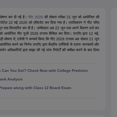
G
Medical Colleges Accepting NEET MDS
ical Embryology Colleges in India
Veterinary Science Colleges in India
Ve
llore Medical College
Armed Force Medical College Pune
 की घोषणा कर दी गई है।
नीट 2026
की दोबारा परीक्षा 21 जून को आयोजित की
ंड पोर्टल 22 मई 2026 को एक्टिवेट कर दिया गया है। प्राधिकरण ने नीट फीस
 जून तक विस्तारित कर दी है। उम्मीदवार अब 22 जून तक अपने विवरण दर्ज कर
r
FMGE Sample Paper
 को आयोजित नीट यूजी 2026 एग्जाम कैंसिल कर दिया। एनटीए द्वारा 12 मई,
tion Paper
NEET Biology Question Paper
NEET Previous 10 Year Quest
घोषणा में, एजेंसी ने कन्फर्म किया कि नीट 2026 एग्जाम अब दोबारा 21 जून
hysics
NEET 2026 Free Mock Test
त करने का निर्णय एनटीए द्वारा केंद्रीय एजेंसियों से प्राप्त जानकारी और
रवर्तन अधिकारियों द्वारा साझा की गई जांच रिपोर्टों की समीक्षा करने के बाद लिया
Can You Get? Check Now with College Predictor
ank Analysis
repare along with Class 12 Board Exam