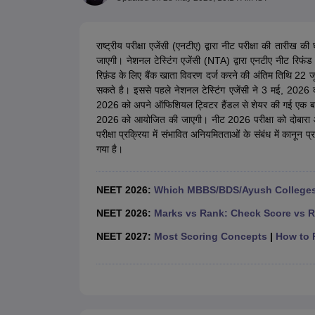
Medical Colleges Accepting NEET
Medical Colleges Accepting NEET P
Physiotherapy Colleges in Maharashtra
Radiology Colleges in India
Clin
AIIMS Delhi Medical College
Madras Medical College in Chennai
CMC Ve
राष्ट्रीय परीक्षा एजेंसी (एनटीए) द्वारा नीट परीक्षा की तारीख
Allied & Paramedical E-Books
जाएगी। नेशनल टेस्टिंग एजेंसी (NTA) द्वारा एनटीए नीट रिफ
NEET Free Coaching & Study Material
रिफ़ंड के लिए बैंक खाता विवरण दर्ज करने की अंतिम तिथि 22
NEET Sample Paper
NEET PG Sample Paper
NEET MDS Sample Pape
सकते है। इससे पहले नेशनल टेस्टिंग एजेंसी ने 3 मई, 2026
NEET Physics Previous Question Paper
NEET Chemistry Previous Ques
2026 को अपने ऑफिशियल ट्विटर हैंडल से शेयर की गई एक बड़ी 
NEET Mock Test Biology
NEET Mock Test Chemistry
NEET Mock Test P
2026 को आयोजित की जाएगी। नीट 2026 परीक्षा को दोबारा आयोजि
Engineering
परीक्षा प्रक्रिया में संभावित अनियमितताओं के संबंध में कानून प्
Law
गया है।
University
Animation and Design
Management and Business Administration
NEET 2026:
Which MBBS/BDS/Ayush Colleges 
School
Competition
NEET 2026:
Marks vs Rank: Check Score vs R
Hospitality
NEET 2027:
Most Scoring Concepts
|
How to P
Finance
Pharmacy
Study Abroad
News