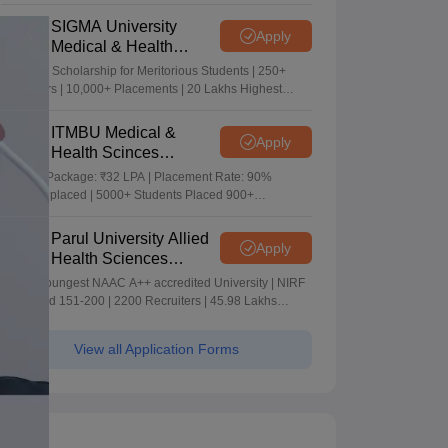
Merit-based Scholarships
SIGMA University
Apply
Medical & Health
Sciences Admissions
5+ Crore Scholarship for Meritorious Students | 250+
2026
Recruiters | 10,000+ Placements | 20 Lakhs Highest
Package
ITMBU Medical &
Apply
Health Scinces
Admissions 2026
Highest Package: ₹32 LPA | Placement Rate: 90%
students placed | 5000+ Students Placed 900+
Placements Recruiters | Scholarships Available
Parul University Allied
Apply
Health Sciences
Admissions 2026
India's youngest NAAC A++ accredited University | NIRF
rank band 151-200 | 2200 Recruiters | 45.98 Lakhs
Highest Package
View all Application Forms