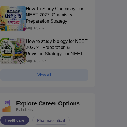
How To Study Chemistry For
NEET 2027: Chemistry
Preparation Strategy
Aug 07, 2026
How to study biology for NEET
2027? - Preparation &
Revision Strategy For NEET
Biology
Aug 07, 2026
View all
dmissions
NEET UG
Karnataka MBBS/BDS Counselling
Explore Career Options
HMC Delhi - Lady Hardinge Medical
Chaudhary Bra
By Industry
ollege for Women, New Delhi
New Delhi,Delhi
Charak Sanstha
New Delhi,Delhi
Healthcare
Pharmaceutical
nk
Ownership
Course Fees
Ownership