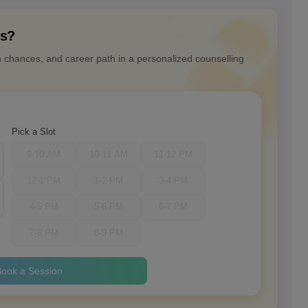
ns?
n chances, and career path in a personalized counselling
Pick a Slot
9-10 AM
10-11 AM
11-12 PM
12-1 PM
1-2 PM
3-4 PM
4-5 PM
5-6 PM
6-7 PM
7-8 PM
8-9 PM
ook a Session