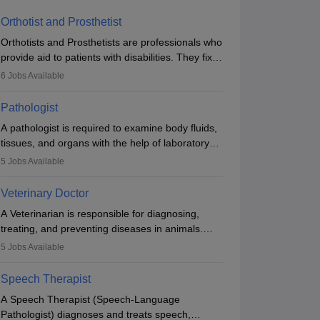
dicine)
Government
52310
Government
Orthotist and Prosthetist
Brochure
Brochure
Orthotists and Prosthetists are professionals who
provide aid to patients with disabilities. They fix
them to artificial limbs (prosthetics) and help
6
Jobs Available
them to regain stability. There are times when
people lose their limbs in an accident. In some
Pathologist
other occasions, they are born without a limb or
A pathologist is required to examine body fluids,
orthopaedic impairment. Orthotists and
tissues, and organs with the help of laboratory
prosthetists play a crucial role in their lives with
tests and microscopic examinations. Pathologists
fixing them to assistive devices and provide
5
Jobs Available
often work in hospitals and diagnostic labs, often
mobility.
assisting doctors when it comes to treatment
Veterinary Doctor
decisions. Due to the increased demand for
A Veterinarian is responsible for diagnosing,
diagnostic services, pathology offers good career
treating, and preventing diseases in animals.
opportunities in clinical practices, research and
The individual performs surgeries, guides
academics.
5
Jobs Available
nutrition, and provides animal care. A Bachelor’s
in Veterinary Science (B.Vsc.) is a mandatory
Speech Therapist
degree. The profession brings together medical
A Speech Therapist (Speech-Language
knowledge and a strong commitment to animal
Pathologist) diagnoses and treats speech,
welfare.