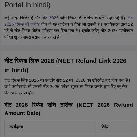
JSS University Mysore Allied Sciences
Apply
2026
NAAC A+ Accredited| Ranked #21 in University
Category by NIRF | Applications open for
multiple UG & PG Programs
Emversity Allied Health Programs
Apply
Get Job Ready in Healthcare | Employability-
Focused Programs
नीट फीस रिफंड 2026 तारीख और पोर्टल