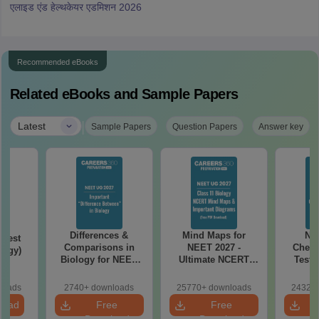
(NEET Refund Amount 2026 Date: Category-
wise Details)
एनटीए ने घोषणा की है कि नीट 2026 की फीस वापस की जाएगी। उम्मीदवारों को दोबारा
होने वाली नीट 2026 परीक्षा के लिए कोई अतिरिक्त राशि नहीं देनी होगी। नीट फीस
रिफंड की तारीख 2026 को उम्मीदवारों को श्रेणी-वार कितनी राशि दी जाएगी, इसकी
जानकारी नीचे दी गई तालिका से देखी जा सकती है।
नीट 2026 रिफंड राशि विवरण (NEET 2026 Refund
Amount Details)
श्रेणी
नीट 2026 रिफंड राशि
सामान्य
₹1700
ओबीसी / ईडब्ल्यूएस
₹1600
एससी / एसटी / पीडब्ल्यूडी / तृतीय लिंग
₹1000
एनआरआई
₹9500