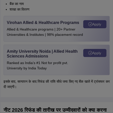
The Living World
•
Biological Classifiction
•
Plant Kingdom
•
Animal Kingdom
•
Morphology of Flowering Plants
•
Anatomy of Flowering Plants
•
Structural Organisation in Animals
•
Cell: The Unit of Life
•
+
22
More
Biomolecules
•
Cell Cycle and Cell Division
नीट 2026 परीक्षा शुल्क वापसी: रिफंड मॉड्यूल का क्या
मतलब है? (NEET 2026 Examination Fee
Refund: What Does Refund Module Mean?)
हाल की घोषणाओं में, एनटीए ने नीट 2026 रिफंड राशि की तारीख पर रिफंड मॉड्यूल
खोलने की घोषणा की है। 'रिफंड मॉड्यूल' एक ऑनलाइन सिस्टम है, जिसके जरिए
उम्मीदवार परीक्षा शुल्क की वापसी पाने के लिए अपने बैंक खाते की जानकारी जमा कर
सकेंगे। जैसे ही यह मॉड्यूल एक्टिव होगा, उम्मीदवारों को ये विवरण दर्ज करने होंगे:-
बैंक खाता धारक का नाम
खाता संख्या