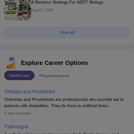
J&K MBBS Admission 2026: Dates, Application
Form (OUT), Choice Filling
Aug 08, 2026
J&K MBBS Application Form 2026 (OUT): Direct
Link, Process & Form Fees
Aug 08, 2026
J&K NEET Counselling 2026: Round 1 Application
Form (Open), Choice Filling, Seat Allotment
Aug 08, 2026
How To Study Chemistry For NEET 2027: Chemistry
Preparation Strategy
Aug 07, 2026