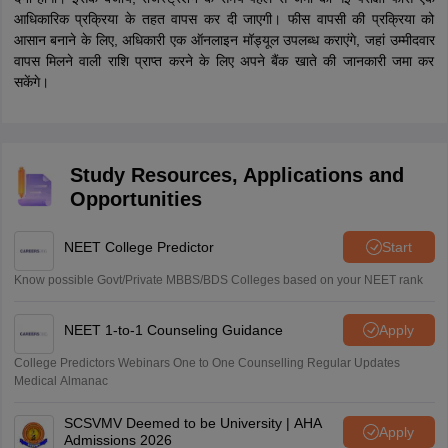
नीट 2026 रिफंड की तारीख पर उम्मीदवारों को क्या करना
होगा? (What Candidates Need to Do on NEET
2026 Refund Date?)
जिन उम्मीदवारों ने नीट 2026 एप्लीकेशन फॉर्म भरते समय फीस जमा की थी, वे नीट यूजी
2026 री-एग्जाम रिफंड के लिए पात्र हैं। एनटीए ने घोषणा की है कि रिफंड की रकम से
जुड़ी जानकारी जमा करने के लिए ऑनलाइन मॉड्यूल 22 मई, 2026 को उपलब्ध करवा
दिया गया है। नीट 2026 फीस रिफंड की तारीख पर, उम्मीदवारों को अपने बैंक खाते की
सही जानकारी देनी होगी, जिसमें वे अपना रिफंड पाना चाहते हैं। यदि रकम खाते में जमा
नहीं होती है, तो इसके लिए संबंधित प्राधिकरण जिम्मेदार नहीं होगा।
क्या NEET 2026 की फीस वापस मिलेगी? (Will NEET
2026 Fees Be Refunded?)
हां, राष्ट्रीय परीक्षा एजेंसी नीट 2026 का पेपर लीक होने की पुष्टि के बाद परीक्षा रद्द होने
पर, उम्मीदवारों द्वारा जमा की गई नीट 2026 की रजिस्ट्रेशन फीस वापस कर देगी। इस
फैसले से लाखों मेडिकल उम्मीदवारों और उनके माता-पिता को बड़ी राहत मिली है, जो
दोबारा परीक्षा की प्रक्रिया के कारण पड़ने वाले अतिरिक्त आर्थिक बोझ को लेकर चिंतित