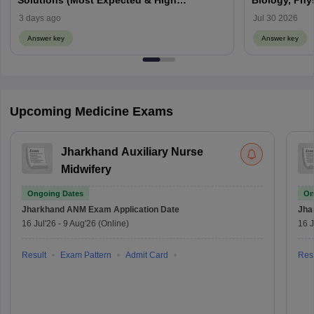
informed!
Get Update
Articles
|
Answer key
Cut-offs
Admissio
Related Stories