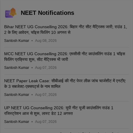
SCSVMV Deemed to be University | AHA
Apply
Admissions 2026
Alied Health Sciences at SCSVMV | NAAC 'A' Grade | AICTE & UGC Aproved
| 100% Placement Support | Merit-based Scholarships
SIGMA University Medical & Health
Apply
Sciences Admissions 2026
5+ Crore Scholarship for Meritorious Students | 250+ Recruiters | 10,000+
Placements | 20 Lakhs Highest Package
ITMBU Medical & Health Scinces
Apply
Admissions 2026
Highest Package: ₹32 LPA | Placement Rate: 90% students placed | 5000+
Students Placed 900+ Placements Recruiters | Scholarships Available
Parul University Allied Health Sciences
Apply
Admissions 2026
India's youngest NAAC A++ accredited University | NIRF rank band 151-200 |
2200 Recruiters | 45.98 Lakhs Highest Package
View all Application Forms