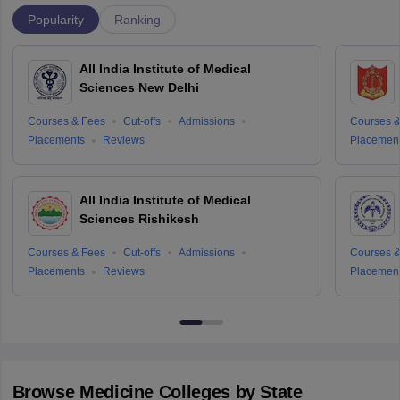
Popular Courses and Specializations
Popular Degrees
Popular Branches
M.B.B.S.
General Medicine an
B.A.M.S.
Dentistry
B.D.S.
Ayurvedic Medicine a
B.H.M.S.
Homeopathy
B.Pharma
Ayurveda