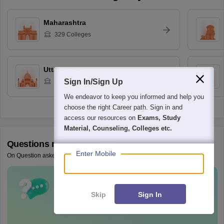
List of colleges accepting NEET
Popularity
Ranking
All India Institute of Medical
Sciences New Delhi
Sign In/Sign Up
Courses & Fees
Cut-offs
Admissions
Courses &
Placements
Reviews
Placemen
We endeavor to keep you informed and help you
choose the right Career path. Sign in and
access our resources on
Exams, Study
All India Institute of Medical
Material, Counseling, Colleges etc.
Sciences Rishikesh
Enter Mobile
Courses & Fees
Cut-offs
Admissions
Courses &
Placements
Reviews
Placemen
Skip
Sign In