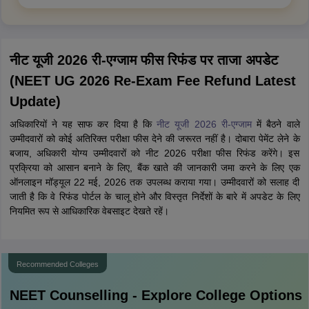
Confused About
College Admissions?
Get expert advice on college selection, admission chances, and
career path in a personalized counselling session.
Book a Counselling Slot
Select Date
Sunday
Monday
Tuesday
Wednesday
09 Aug
10 Aug
11 Aug
12 Aug
Pick a Slot
9-10 AM
10-11 AM
11-12 PM
12-1 PM
1-2 PM
3-4 PM
4-5 PM
5-6 PM
6-7 PM
7-8 PM
8-9 PM