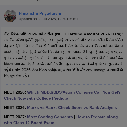
Himanshu Priyadarshi
Updated on
31 Jul 2026, 12:20 PM IST
नीट रिफंड राशि 2026 की तारीख (NEET Refund Amount 2026 Date):
राष्ट्रीय परीक्षा एजेंसी (एनटीए), 31 जुलाई 2026 को नीट 2026 फीस रिफंड पोर्टल
बंद कर देगी। जिन उम्मीदवारों ने अभी तक रिफंड के लिए अपने बैंक खाते का विवरण
अपडेट नहीं किया है, वे आधिकारिक वेबसाइट पर जाकर 31 जुलाई तक यह प्रक्रिया
Cutoff
NEET PG Counselling
पूरी कर सकते हैं। एनटीए की नवीनतम सूचना के अनुसार, जिन अभ्यर्थियों ने अपने बैंक
nselling
NEET MDS Cutoff
विवरण जमा कर दिए हैं, उनके खातों में परीक्षा शुल्क वापस करने की प्रक्रिया शुरू कर दी
गई है। नीट 2026 फीस रिफंड प्रक्रिया, अंतिम तिथि और अन्य महत्वपूर्ण जानकारी के
T Cutoff
लिए पूरा लेख पढ़ें।
Sc Nursing Fees Structure
AIIMS BSc Nursing Result
AIIMS BSc Nursin
NEET 2026:
Which MBBS/BDS/Ayush Colleges Can You Get?
Check Now with College Predictor
NEET 2026:
Marks vs Rank: Check Score vs Rank Analysis
ctor
NEET 2027:
Most Scoring Concepts
|
How to Prepare along
with Class 12 Board Exam
olleges in Bangalore
Medical Colleges in Chennai
Medical Colleges in K