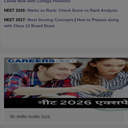
Check Now with College Predictor
leges in India
MDS Colleges in India
NEET 2026:
Marks vs Rank: Check Score vs Rank Analysis
ges in India
Veterinary Science Colleges in Maharashtra
NEET 2027:
Most Scoring Concepts
|
How to Prepare along
e
with Class 12 Board Exam
10 Year Question Paper
नीट संभावित कटऑफ 2026