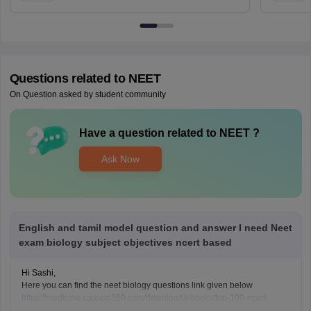
Questions related to
NEET
On Question asked by student community
Have a question related to
NEET
?
Ask Now
English and tamil model question and answer I need Neet
exam biology subject objectives ncert based
Hi Sashi,
Here you can find the neet biology questions link given below
https://medicine.careers360.com/download/ebooks/top-100-ncert-
based-questions-neet-exam-pcb-pdf?utm_source=C360_Learn