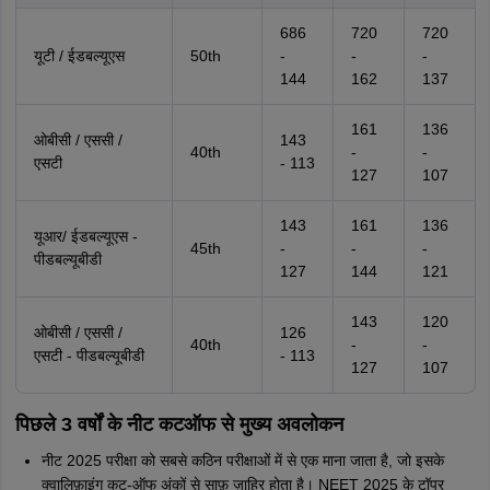
686
720
720
यूटी / ईडबल्यूएस
50th
-
-
-
144
162
137
161
136
ओबीसी / एससी /
143
40th
-
-
एसटी
- 113
127
107
143
161
136
यूआर/ ईडबल्यूएस -
45th
-
-
-
पीडबल्यूबीडी
127
144
121
143
120
ओबीसी / एससी /
126
40th
-
-
एसटी - पीडबल्यूबीडी
- 113
127
107
पिछले 3 वर्षों के नीट कटऑफ से मुख्य अवलोकन
नीट 2025 परीक्षा को सबसे कठिन परीक्षाओं में से एक माना जाता है, जो इसके
क्वालिफ़ाइंग कट-ऑफ अंकों से साफ़ ज़ाहिर होता है। NEET 2025 के टॉपर