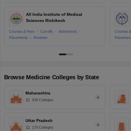
All India Institute of Medical
Sciences Rishikesh
Courses & Fees
Cut-offs
Admissions
Courses &
Placements
Reviews
Placemen
Browse
Medicine
Colleges by State
Maharashtra
330
Colleges
Uttar Pradesh
170
Colleges