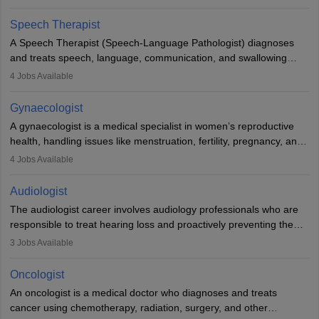
Veterinary Science (B.Vsc.) is a mandatory degree. The
profession brings together medical knowledge and a strong
Speech Therapist
commitment to animal welfare.
A Speech Therapist (Speech-Language Pathologist) diagnoses
and treats speech, language, communication, and swallowing
disorders across all ages. They work in hospitals, schools, clinics,
4
Jobs Available
and more. Becoming an SLP requires a master’s degree, clinical
training, and certification. With rising demand, the career offers
Gynaecologist
rewarding opportunities in therapy, education, and research.
A gynaecologist is a medical specialist in women’s reproductive
health, handling issues like menstruation, fertility, pregnancy, and
childbirth. They perform exams, surgeries, and offer family
4
Jobs Available
planning services. To become one, students must complete MBBS
and postgraduate training. Gynaecologists work in hospitals or
Audiologist
clinics and are in high demand, with salaries growing significantly
The audiologist career involves audiology professionals who are
with experience.
responsible to treat hearing loss and proactively preventing the
relevant damage. Individuals who opt for a career as an
3
Jobs Available
audiologist use various testing strategies with the aim to determine
if someone has a normal sensitivity to sounds or not. After the
Oncologist
identification of hearing loss, a hearing doctor is required to
An oncologist is a medical doctor who diagnoses and treats
determine which sections of the hearing are affected, to what
cancer using chemotherapy, radiation, surgery, and other
extent they are affected, and where the wound causing the