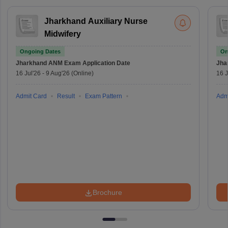
Jharkhand Auxiliary Nurse
Midwifery
Ongoing Dates
On
Jharkhand ANM Exam
Application Date
Jha
16 Jul'26
-
9 Aug'26
(Online)
16 J
Admit Card
Result
Exam Pattern
Adm
Brochure