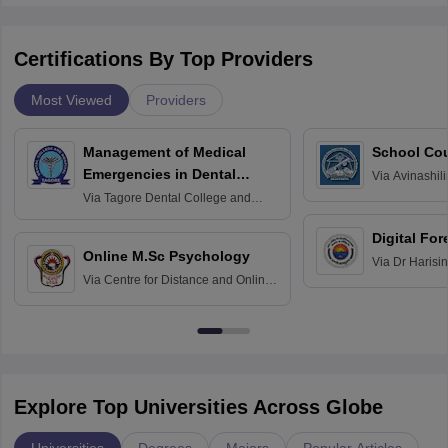
Certifications By Top Providers
Most Viewed
Providers
Management of Medical
School Co
Emergencies in Dental
Via
Avinashili
Home Science
Practice
Via
Tagore Dental College and
Education fo
Hospital, Chennai
Digital For
Online M.Sc Psychology
Via
Dr Harisi
Via
Centre for Distance and Online
Vishwavidyal
Education, Andhra University
Explore Top Universities Across Globe
Universities