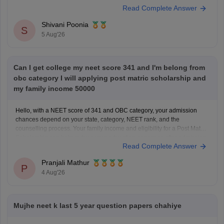
Read Complete Answer
Keep posting your doubts here for more concept explanations, practice
questions, and exam tips. All the best for your preparation!
Shivani Poonia
S
5 Aug'26
Can I get college my neet score 341 and I'm belong from
obc category I will applying post matric scholarship and
my family income 50000
Hello, with a NEET score of 341 and OBC category, your admission
chances depend on your state, category, NEET rank, and the
counselling process. Your family income and eligibility for a Post Matric
Scholarship can help reduce your education expenses after admission,
Read Complete Answer
but they do not affect seat allotment.
Pranjali Mathur
P
4 Aug'26
Mujhe neet k last 5 year question papers chahiye