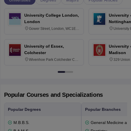
Degrees
Majors
Popular Articles
University College London,
University
London
Nottingha
Gower Street, London, WC1E
University
6BT
NG7 2RD
University of Essex,
University
Colchester
Madison
Wivenhoe Park Colchester CO4
329 Union 
3SQ
Dayton Str
53715-114
Popular Courses and Specializations
Popular Degrees
Popular Branches
M.B.B.S.
General Medicine an