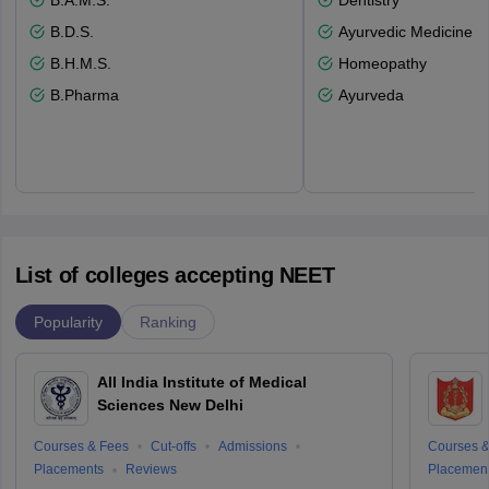
B.A.M.S.
Dentistry
B.D.S.
Ayurvedic Medicine a
B.H.M.S.
Homeopathy
B.Pharma
Ayurveda
List of colleges accepting NEET
Popularity
Ranking
All India Institute of Medical
Sciences New Delhi
Courses & Fees
Cut-offs
Admissions
Courses &
Placements
Reviews
Placemen