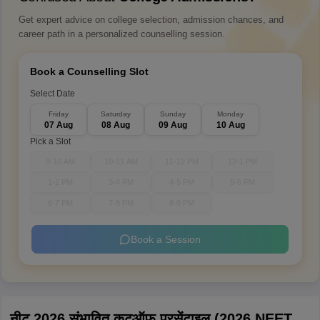
Get expert advice on college selection, admission chances, and
career path in a personalized counselling session.
Book a Counselling Slot
Select Date
Friday
Saturday
Sunday
Monday
07 Aug
08 Aug
09 Aug
10 Aug
Pick a Slot
9-10 AM
10-11 AM
11-12 PM
12-1 PM
1-2 PM
3-4 PM
4-5 PM
5-6 PM
6-7 PM
7-8 PM
8-9 PM
Book a Session
नीट 2026 संभावित कटऑफ परसेंटाइल (2026 NEET