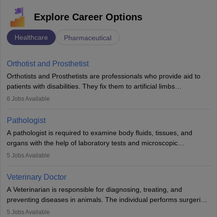
Explore Career Options
Healthcare
Pharmaceutical
Orthotist and Prosthetist
Orthotists and Prosthetists are professionals who provide aid to
patients with disabilities. They fix them to artificial limbs
(prosthetics) and help them to regain stability. There are times
6
Jobs Available
when people lose their limbs in an accident. In some other
occasions, they are born without a limb or orthopaedic
Pathologist
impairment. Orthotists and prosthetists play a crucial role in their
A pathologist is required to examine body fluids, tissues, and
lives with fixing them to assistive devices and provide mobility.
organs with the help of laboratory tests and microscopic
examinations. Pathologists often work in hospitals and diagnostic
5
Jobs Available
labs, often assisting doctors when it comes to treatment decisions.
Due to the increased demand for diagnostic services, pathology
Veterinary Doctor
offers good career opportunities in clinical practices, research and
A Veterinarian is responsible for diagnosing, treating, and
academics.
preventing diseases in animals. The individual performs surgeries,
guides nutrition, and provides animal care. A Bachelor’s in
5
Jobs Available