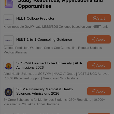
Study Resources, Applications and
Opportunities
NEET College Predictor
Start
Know possible Govt/Private MBBS/BDS Colleges based on your NEET rank
NEET 1-to-1 Counseling Guidance
Apply
College Predictors Webinars One to One Counselling Regular Updates
Medical Almanac
SCSVMV Deemed to be University | AHA
Apply
Admissions 2026
Alied Health Sciences at SCSVMV | NAAC 'A' Grade | AICTE & UGC Aproved
| 100% Placement Support | Merit-based Scholarships
SIGMA University Medical & Health
Apply
Sciences Admissions 2026
5+ Crore Scholarship for Meritorious Students | 250+ Recruiters | 10,000+
Placements | 20 Lakhs Highest Package