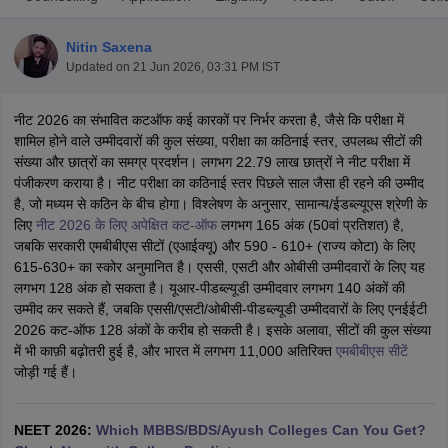
Nitin Saxena
Updated on
21 Jun 2026, 03:31 PM IST
नीट 2026 का संभावित कटऑफ कई कारकों पर निर्भर करता है, जैसे कि परीक्षा में
शामिल होने वाले उम्मीदवारों की कुल संख्या, परीक्षा का कठिनाई स्तर, उपलब्ध सीटों की
संख्या और छात्रों का समग्र प्रदर्शन। लगभग 22.79 लाख छात्रों ने नीट परीक्षा में
पंजीकरण कराया है। नीट परीक्षा का कठिनाई स्तर पिछले साल जैसा ही रहने की उम्मीद
Cutoff
NEET PG Counselling
है, जो मध्यम से कठिन के बीच होगा। विश्लेषण के अनुसार, सामान्य/ईडब्ल्यूएस श्रेणी के
nselling
NEET MDS Cutoff
लिए
नीट 2026 के लिए अपेक्षित कट-ऑफ
लगभग 165 अंक (50वां प्रतिशत) है,
जबकि सरकारी एमबीबीएस सीटों (एआईक्यू) और 590 - 610+ (राज्य कोटा) के लिए
T Cutoff
615-630+ का स्कोर अनुमानित है। एससी, एसटी और ओबीसी उम्मीदवारों के लिए यह
Sc Nursing Fees Structure
AIIMS BSc Nursing Result
AIIMS BSc Nursin
लगभग 128 अंक हो सकता है। यूआर-पीडब्ल्यूडी उम्मीदवार लगभग 140 अंकों की
उम्मीद कर सकते हैं, जबकि एससी/एसटी/ओबीसी-पीडब्ल्यूडी उम्मीदवारों के लिए एनईईटी
2026 कट-ऑफ 128 अंकों के करीब हो सकती है। इसके अलावा, सीटों की कुल संख्या
में भी काफ़ी बढ़ोतरी हुई है, और भारत में लगभग 11,000 अतिरिक्त
एमबीबीएस सीटें
जोड़ी गई हैं।
ctor
NEET 2026:
Which MBBS/BDS/Ayush Colleges Can You Get?
olleges in Bangalore
Medical Colleges in Chennai
Medical Colleges in K