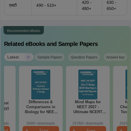
420 -
630 -
एसटी
490 - 510+
480+
650+
Recommended eBooks
Related eBooks and Sample Papers
|
Latest
Sample Papers
Question Papers
Answer key
Differences &
Mind Maps for
NE
Test
Comparisons in
NEET 2027 -
Chemi
logy)
Biology for NEET
Ultimate NCERT
Test 
2027 (Tabular Form,
Class 11 Mind Maps
Downlo
Easy Reference)
& Diagrams
Pap
loads
2690+ downloads
25760+ downloads
24290+
Revision Guide PDF
So
load
Free
Free