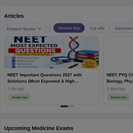
Articles
|
Answer key
Cut-offs
Admissio
Related Stories
NEET Important Questions 2027 with
NEET PYQ Ch
Solutions (Most Expected & High
Biology, Phy
Weightage)
1 day ago
6 days ago
Answer key
Answer key
Upcoming Medicine Exams